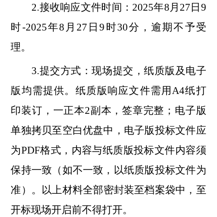
2.接收响应文件时间：
2025
年
8
月
27
日
9
时
-
2025
年
8
月
27
日
9
时
30
分
，逾期不予受
理。
3.提交方式：现场提交，纸质版及电子
版均需提供。纸质版响应文件需用A4纸打
印装订，一正本
2
副本，签章完整；电子版
单独拷贝至空白优盘中
，
电子版投标文件应
为
PDF格式，内容与纸质版投标文件内容须
保持一致（如不一致，以纸质版投标文件为
准）
。以上材料全部密封装至档案袋中，至
开标现场开启前不得打开。