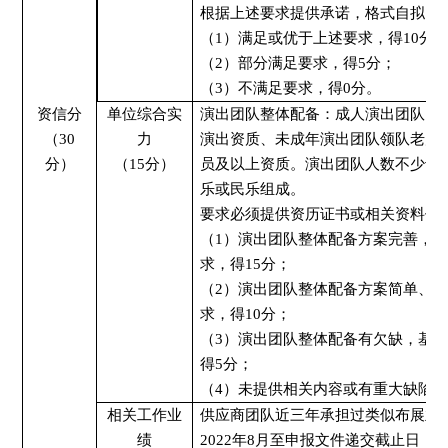
根据上述要求提供承诺，格式自拟。
（
1）满足或优于上述要求，得
10
分
（
2）部分满足要求，得
5
分；
（
3）不满足要求，得0分
。
资信分
单位综合实
演出团
队整体配备：成人演出团队需
（
3
0
力
演出资质
、未成年演出团队领队老师
分）
（
1
5分）
员及以上资质。
演出团队
人数不少于
乐或民乐组成。
要求必须提供资历证书或相关资料作
（
1）
演出团队
整体配备方案完善，
求，得
1
5
分；
（
2）
演出团队
整体配备方案简单、
求，得
10
分；
（
3）
演出团队
整体配备有欠缺，基
得
5
分；
（
4）未提供相关内容或有重大缺陷的
相关工作业
供应商团队
近三年承担过类似布展业
绩
2022年
8
月至申报文件递交截止日，