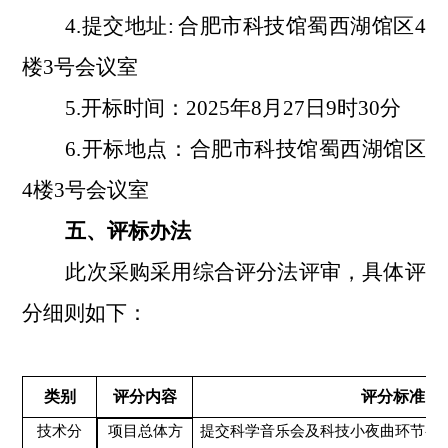
4.提交地址:
合肥市科技馆蜀西湖馆区
4
楼3号会议室
5.开
标
时间：
2025
年
8
月
27
日
9
时
30
分
6.
开标
地点：
合肥市科技馆蜀西湖馆区
4楼3号会议室
五、评标办法
此次采购采用
综合评分
法评审
，
具体评
分细则如下：
类别
评分内容
评分标准
技术分
项目
总体方
提交
科学
音乐会
及科技小夜曲
环节初