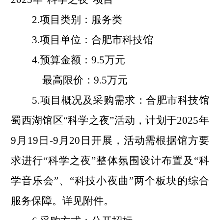
2.项目类别：
服务
类
3.项目单位：合肥市科技馆
4.预算金额：
9.5
万元
最高限价：
9.5
万元
5.项目概况及采购需求：合肥市科技馆
蜀西湖馆区
“
科学之夜
”
活动，计划于
202
5
年
9
月
1
9
日
-
9
月
20
日开展，活动需根据馆方要
求进行
“科学之夜”整体氛围设计布置及“科
学音乐会”、“科技小夜曲”两个板块的综合
服务保障
。
详见附件。