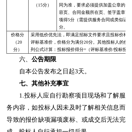
（
15分）
同为准，要求必须提供加盖公章的合
容页、合同金额所在页、签字盖章页
项得
5分（需提供服务合同或类似证明
分。
价格
分
采用低价优先法，即满足招标文件要求且投标价格
（
2
0
评标基准价，价格分为满分
2
0
分。其他投标人的价
分）
列公式计算：投标报价得分
=（评标基准价/投标报价
六、
公告期限
自本公告发布之日起
3天。
七、其他补充事宜
1.投标人应自行勘察项目现场和了解服
务内容，如投标人因未及时了解相关信息而
导致的报价缺项漏项废标、或成交后无法完
成，投标人自行承担一切后果。