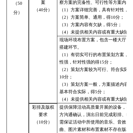
案
察方案的完备性、可行性等方案内容
（
50
（
4
0分）
（
1）方案详细完善，具有针对性，
分）
（
2）方案简单、通用，得
10
分；
（
3）方案内容有欠缺，得
5
分；
（
4）未提供相关内容或有重大缺陷的
现场环境布置方案，包含
一楼大厅、
搭建环节。
（
1
）
有切实可行的
布置
策划方案，
性强，针对性强的得
15
分；
（
2
）
策划方案较为可行、符合实际
10
分；
（
3
）
策划方案一般，方案描述内容
基本符合实际，得
5
分；
（
4
）
未提供相关内容或有重大缺陷
彩排及版权
提供保障活动高质量开展的设备，并
要求
方沟通确认，演出日前完成
彩排、
搭
（
10分
）
需保证活动中所使用的音乐、音效、
曲、图片素材和
布置素材
不存在版权