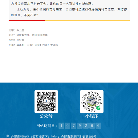
公众号
小程序
网站访问量：
1
6
7
9
2
6
6
合肥市科技馆（蜀西湖馆区）地址：
合肥市高新区彩虹路899号